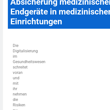
Absicherung medizinische
Endgeräte in medizinische
Einrichtungen
Die
Digitalisierung
im
Gesundheitswesen
schreitet
voran
und
mit
ihr
nehmen
die
Risiken