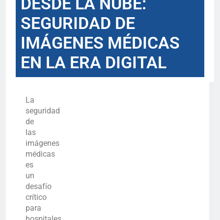
DESDE LA NUBE:
SEGURIDAD DE
IMÁGENES MÉDICAS
EN LA ERA DIGITAL
La
seguridad
de
las
imágenes
médicas
es
un
desafío
crítico
para
hospitales,