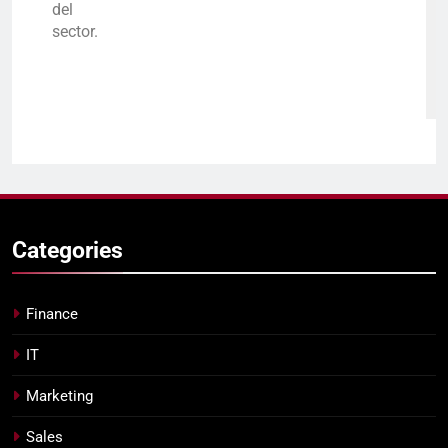
del
sector.
Categories
Finance
IT
Marketing
Sales