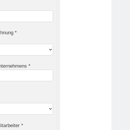
chnung *
nternehmens *
tarbeiter *