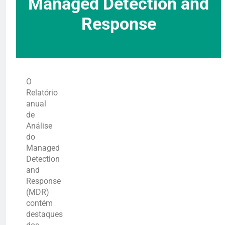
Managed Detection and
Response
O
Relatório
anual
de
Análise
do
Managed
Detection
and
Response
(MDR)
contém
destaques