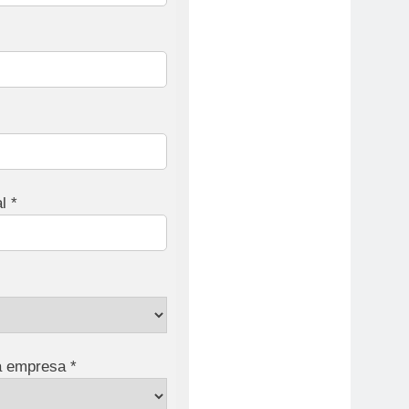
l *
a empresa *