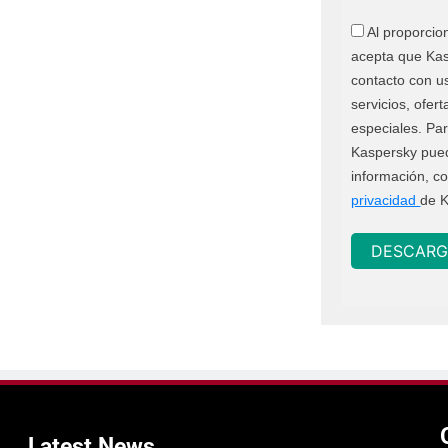
Al proporcio
acepta que Ka
contacto con u
servicios, ofer
especiales. Pa
Kaspersky pue
información, co
privacidad
de K
DESCARG
Latest
News