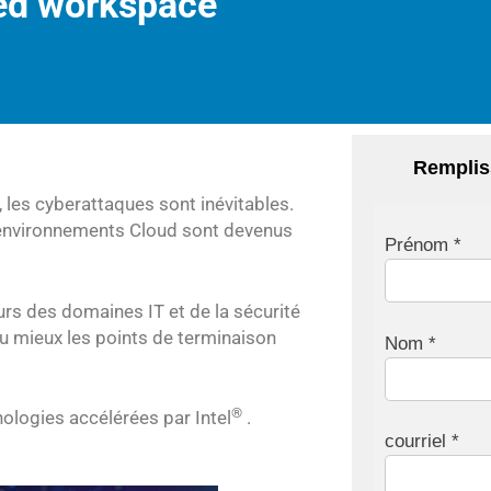
ted workspace
Rempliss
 les cyberattaques sont inévitables.
s environnements Cloud sont devenus
Prénom *
rs des domaines IT et de la sécurité
u mieux les points de terminaison
Nom *
®
nologies accélérées par Intel
.
courriel *