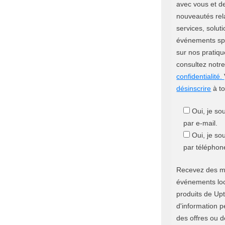
avec vous et d
nouveautés rela
services, soluti
événements spé
sur nos pratiqu
consultez notr
confidentialité.
désinscrire
à t
Oui, je so
par e-mail.
Oui, je so
par téléphon
Recevez des mi
événements loc
produits de Upt
d'information pe
des offres ou de