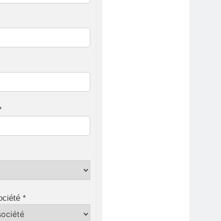
*
ociété *