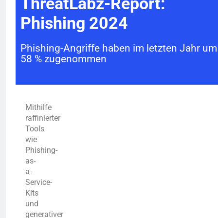
ThreatLabz-Report:
Phishing 2024
Phishing-Angriffe haben im letzten Jahr um
58 % zugenommen
Mithilfe
raffinierter
Tools
wie
Phishing-
as-
a-
Service-
Kits
und
generativer