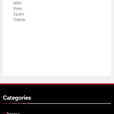
bitte
Ihren
Spam-
Ordner.
Categories