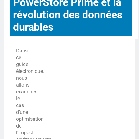
PowerStore Prime et la
révolution des données
durables
Dans
ce
guide
électronique,
nous
allons
examiner
le
cas
d’une
optimisation
de
l’impact