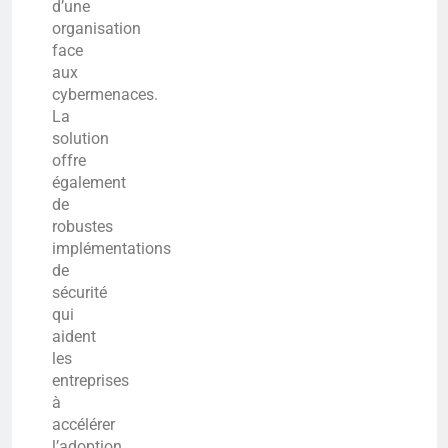
d’une
organisation
face
aux
cybermenaces.
La
solution
offre
également
de
robustes
implémentations
de
sécurité
qui
aident
les
entreprises
à
accélérer
l’adoption