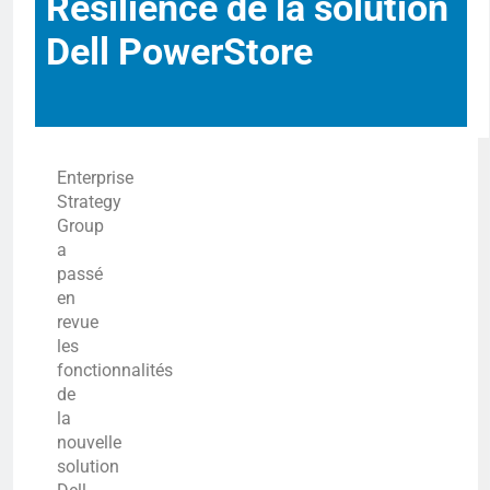
Résilience de la solution
Dell PowerStore
Enterprise
Strategy
Group
a
passé
en
revue
les
fonctionnalités
de
la
nouvelle
solution